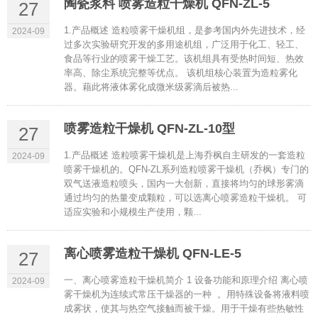
陶瓷浆料 喷雾造粒干燥机 QFN-ZL-5
27
1.产品概述 造粒喷雾干燥机组，是参考国内外先进技术，经
2024-09
过多次实验研究开发的多用途机组，广泛用于化工、轻工、
食品等行业的喷雾干燥工艺。该机组具有受热时间短、热效
率高、除尘系统完整等优点。 该机组核心装置为造粒雾化
器。藉此将液体雾化成微米级雾滴后被热...
喷雾造粒干燥机 QFN-ZL-10型
27
1.产品概述 造粒喷雾干燥机是上海乔枫自主研发的一套造粒
2024-09
喷雾干燥机的。QFN-ZL系列造粒喷雾干燥机（乔枫）专门的
双气送液造粒喷头，国内一大创新，直接将均匀的球形雾滴
通过均匀的热量变成颗粒，可以选离心喷雾造粒干燥机。 可
适应实验和小规模生产使用，颗...
离心喷雾造粒干燥机 QFN-LE-5
27
一、离心喷雾造粒干燥机简介 1 设备功能和原理介绍 离心喷
2024-09
雾干燥机为连续式常压干燥器的一种 。用特殊设备将液料喷
成雾状，使其与热空气接触而被干燥。用于干燥有些热敏性