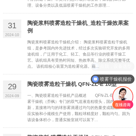
理、设备分类以及低温喷雾干燥机的工作原理...
陶瓷浆料喷雾造粒干燥机_造粒干燥效果案
31
例
2024-10
陶瓷浆料喷雾造粒干燥机介绍： 陶瓷浆料喷雾造粒干燥机
组，是参考国内外先进技术，经过多次实验研究开发的多用
途机组，广泛用于化工、轻工、食品等行业的喷雾干燥工
艺。该机组具有受热时间短、热效率高、除尘系统完整等优
点我，设备选型
点。 该机组核心装置为造粒雾化器。藉...
喷雾干燥机报价
陶瓷喷雾造粒干燥机 QFN-ZL-E 10型
29
一、陶瓷喷雾造粒干燥机产品概述 QFN-ZL-E系列造粒喷
2024-09
雾干燥机（乔枫）专门的双气送液造粒喷头，国内一大创
新，直接将均匀的球形雾滴通过均匀的热量变成颗粒。 可适
应实验和小规模生产使用，颗粒球精度好，颗粒均匀。因为
该设备体积小，普通实验室就可以装下...