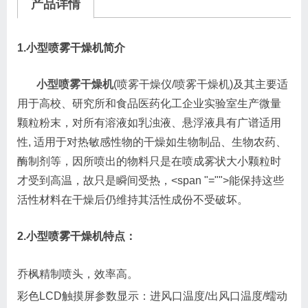
产品详情
1.
小型喷雾干燥机简介
小型喷雾干燥机
(喷雾干燥仪/喷雾干燥机)及其主要适
用于高校、研究所和食品医药化工企业实验室生产微量
颗粒粉末，对所有溶液如乳浊液、悬浮液具有广谱适用
性, 适用于对热敏感性物的干燥如生物制品、生物农药、
酶制剂等，因所喷出的物料只是在喷成雾状大小颗粒时
才受到高温，故只是瞬间受热，<span "="">能保持这些
活性材料在干燥后仍维持其活性成份不受破坏。
2
.
小型喷雾干燥机特点：
乔枫精制喷头，效率高。
彩色LCD触摸屏参数显示：进风口温度/出风口温度/蠕动